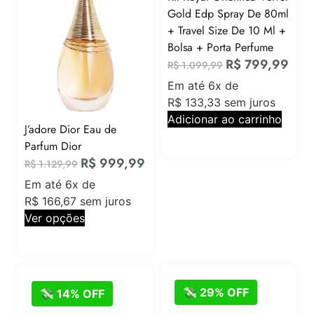
Gold Edp Spray De 80ml
+ Travel Size De 10 Ml +
Bolsa + Porta Perfume
R$
799,99
R$
1.099,99
Em até 6x de
R$
133,33
sem juros
Adicionar ao carrinho
J’adore Dior Eau de
Parfum Dior
R$
999,99
R$
1.129,99
Em até 6x de
R$
166,67
sem juros
Ver opções
💸 29% OFF
💸 14% OFF