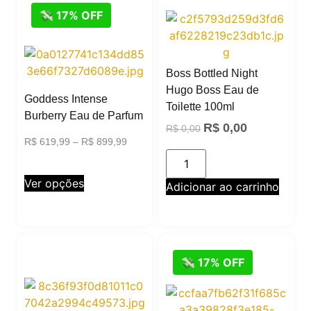
💸 17% OFF
Boss Bottled Night
Hugo Boss Eau de
Goddess Intense
Toilette 100ml
Burberry Eau de Parfum
R$
0,00
R$
0,00
R$
619,99
–
R$
899,99
Ver opções
Adicionar ao carrinho
💸 17% OFF