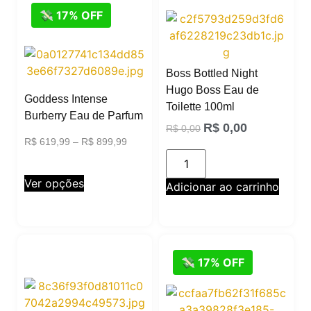
💸 17% OFF
Boss Bottled Night
Hugo Boss Eau de
Goddess Intense
Toilette 100ml
Burberry Eau de Parfum
R$
0,00
R$
0,00
R$
619,99
–
R$
899,99
Ver opções
Adicionar ao carrinho
💸 17% OFF