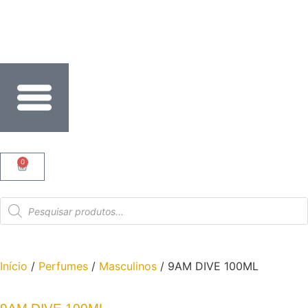
RCELE SUAS COMPRAS EM ATÉ 6X SEM JUROS NO CART
0
Início
/
Perfumes
/
Masculinos
/ 9AM DIVE 100ML