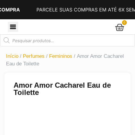
A
PARCELE SUAS COMPRAS EM ATÉ 6X SEM JURO
0
Início
/
Perfumes
/
Femininos
/ Amor Amor Cacharel
Eau de Toilette
Amor Amor Cacharel Eau de
Toilette