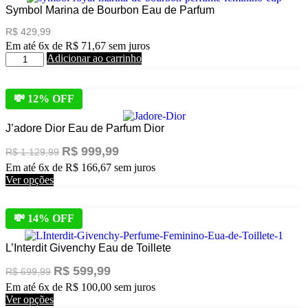
Wataniah
Symbol Marina de Bourbon Eau de Parfum
Eau
R$
429,99
De
Em até 6x de
R$
71,67
sem juros
Parfum
Symbol
Adicionar ao carrinho
100ml
Marina
quantidade
de
Bourbon
💸 12% OFF
Eau
de
J’adore Dior Eau de Parfum Dior
Parfum
quantidade
O
O
R$
999,99
R$
1.129,99
preço
preço
Em até 6x de
R$
166,67
sem juros
original
atual
Este
Ver opções
era:
é:
produto
R$ 1.129,99.
R$ 999,99.
tem
várias
💸 14% OFF
variantes.
As
L’Interdit Givenchy Eau de Toillete
opções
podem
O
O
R$
599,99
R$
699,99
ser
preço
preço
Em até 6x de
R$
100,00
sem juros
escolhidas
original
atual
Este
Ver opções
era:
é:
na