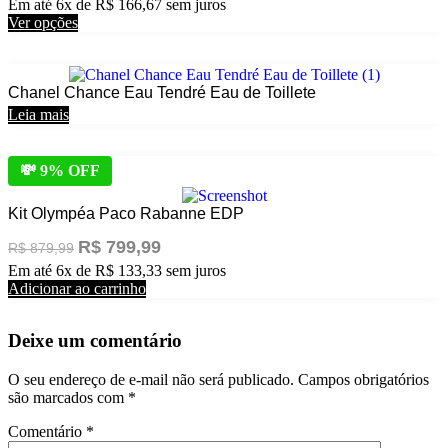
Em até 6x de
R$
166,67
sem juros
podem
Este
Ver opções
ser
produto
escolhidas
tem
na
várias
página
Chanel Chance Eau Tendré Eau de Toillete
variantes.
do
As
Leia mais
produto
opções
podem
ser
💸 9% OFF
escolhidas
na
Kit Olympéa Paco Rabanne EDP
página
do
O
O
R$
799,99
R$
879,99
produto
preço
preço
Em até 6x de
R$
133,33
sem juros
original
atual
Kit
Adicionar ao carrinho
era:
é:
Olympéa
R$ 879,99.
R$ 799,99.
Paco
Deixe um comentário
Rabanne
EDP
quantidade
O seu endereço de e-mail não será publicado.
Campos obrigatórios
são marcados com
*
Comentário
*