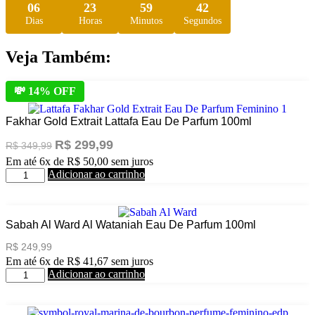
06
23
59
41
Dias
Horas
Minutos
Segundos
Veja Também:
💸 14% OFF
Fakhar Gold Extrait Lattafa Eau De Parfum 100ml
O
O
R$
299,99
R$
349,99
preço
preço
Em até 6x de
R$
50,00
sem juros
original
atual
Fakhar
Adicionar ao carrinho
era:
é:
Gold
R$ 349,99.
R$ 299,99.
Extrait
Lattafa
Eau
Sabah Al Ward Al Wataniah Eau De Parfum 100ml
De
R$
249,99
Parfum
Em até 6x de
R$
41,67
sem juros
100ml
Sabah
Adicionar ao carrinho
quantidade
Al
Ward
Al