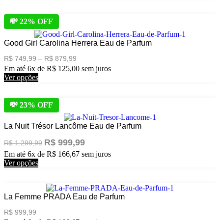
produto
R$ 699,99.
R$ 599,99.
página
tem
do
várias
💸 22% OFF
produto
variantes.
As
Good Girl Carolina Herrera Eau de Parfum
opções
podem
Price
R$
749,99
–
R$
879,99
ser
range:
Em até 6x de
R$
125,00
sem juros
escolhidas
R$ 749,99
Este
Ver opções
through
na
produto
R$ 879,99
página
tem
do
várias
💸 23% OFF
produto
variantes.
As
La Nuit Trésor Lancôme Eau de Parfum
opções
podem
O
O
R$
999,99
R$
1.299,99
ser
preço
preço
Em até 6x de
R$
166,67
sem juros
escolhidas
original
atual
Este
Ver opções
era:
é:
na
produto
R$ 1.299,99.
R$ 999,99.
página
tem
do
várias
produto
La Femme PRADA Eau de Parfum
variantes.
As
R$
999,99
opções