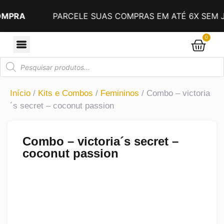
PARCELE SUAS COMPRAS EM ATÉ 6X SEM JUROS N
0
Início
/
Kits e Combos
/
Femininos
/ Combo – victoria
´s secret – coconut passion
Combo – victoria´s secret –
coconut passion