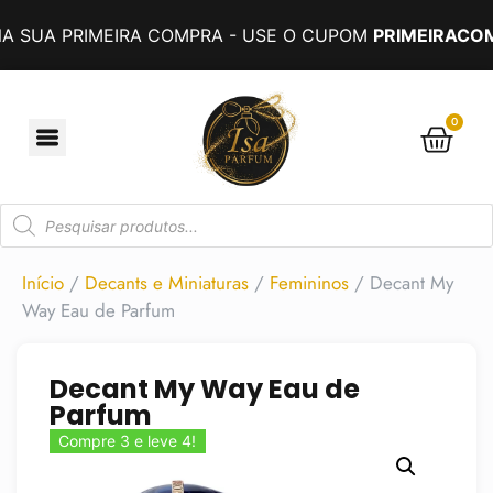
IMEIRA COMPRA - USE O CUPOM
PRIMEIRACOMPRA
0
Início
/
Decants e Miniaturas
/
Femininos
/ Decant My
Way Eau de Parfum
Decant My Way Eau de
Parfum
Compre 3 e leve 4!