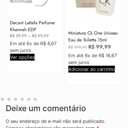
fa Perfume
Decant One Million
P
Eau de Parfum
Miniatura Ck One Unissex
$
99,99
R$
64,99
–
R$
174,
Eau de Toilette 15ml
de
R$
6,67
Em até 6x de
R$
R$
99,99
R$
199,90
sem juros
Em até 6x de
R$
16,67
Ver opções
sem juros
Adicionar ao carrinho
Deixe um comentário
O seu endereço de e-mail não será publicado.