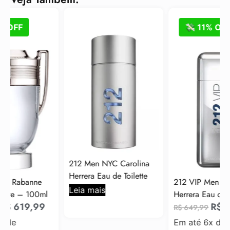
💸 11% OFF
212 Men NYC Carolina
Herrera Eau de Toilette
212 VIP Men Carolina
Leia mais
Herrera Eau de Toilette
R$
579,99
R$
649,99
Em até 6x de
R$
96,67