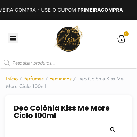
A COMPRA - USE O CUPOM
PRIMEIRACOMPRA
PAR
0
Início
/
Perfumes
/
Femininos
/ Deo Colônia Kiss Me
More Ciclo 100ml
Deo Colônia Kiss Me More
Ciclo 100ml