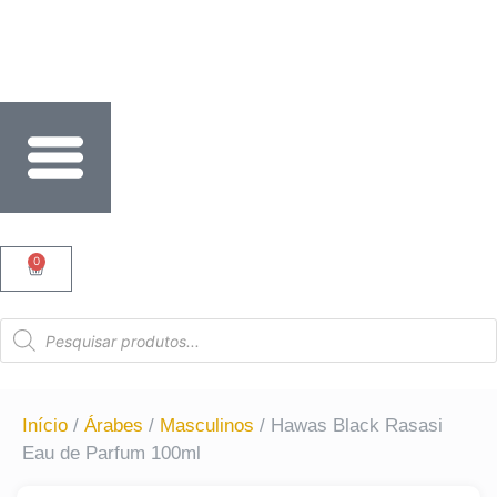
PARCELE SUAS COMPRAS EM ATÉ 6X SEM JUROS NO 
0
Início
/
Árabes
/
Masculinos
/ Hawas Black Rasasi
Eau de Parfum 100ml