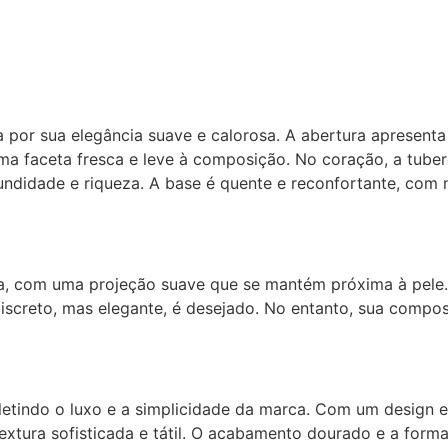
da por sua elegância suave e calorosa. A abertura aprese
a faceta fresca e leve à composição. No coração, a tuber
undidade e riqueza. A base é quente e reconfortante, com n
 com uma projeção suave que se mantém próxima à pele. Is
screto, mas elegante, é desejado. No entanto, sua compos
etindo o luxo e a simplicidade da marca. Com um design el
textura sofisticada e tátil. O acabamento dourado e a for