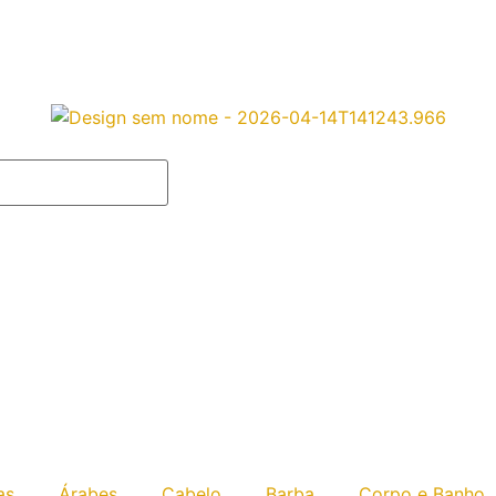
UPOM
PRIMEIRACOMPRA
PARCELE SUAS COMPRAS 
as
Árabes
Cabelo
Barba
Corpo e Banho