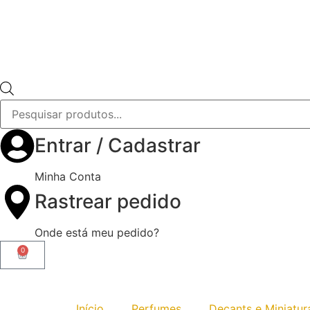
10% OFF NA SUA PRIMEIRA COMPRA - USE O C
Entrar / Cadastrar
Minha Conta
Rastrear pedido
Onde está meu pedido?
0
Início
Perfumes
Decants e Miniatur