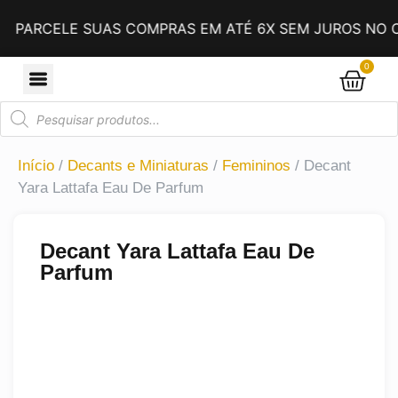
PARCELE SUAS COMPRAS EM ATÉ 6X SEM JUROS NO CA
0
Início
/
Decants e Miniaturas
/
Femininos
/ Decant
Yara Lattafa Eau De Parfum
Decant Yara Lattafa Eau De
Parfum
Compre 3 e leve 4!