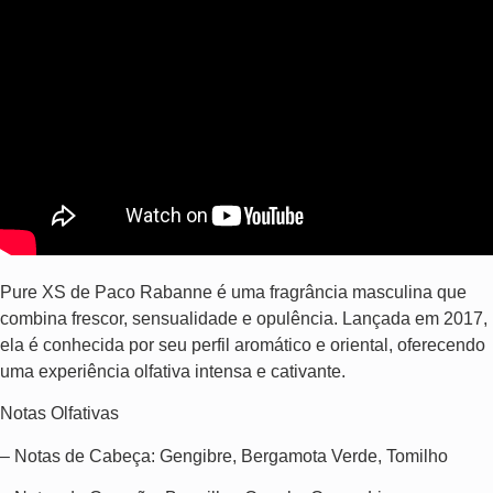
Pure XS de Paco Rabanne é uma fragrância masculina que
combina frescor, sensualidade e opulência. Lançada em 2017,
ela é conhecida por seu perfil aromático e oriental, oferecendo
uma experiência olfativa intensa e cativante.
Notas Olfativas
– Notas de Cabeça: Gengibre, Bergamota Verde, Tomilho