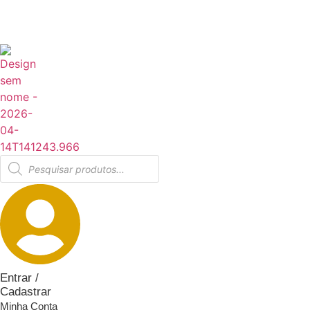
Ir
RCELE SUAS COMPRAS EM ATÉ 6X SEM JUROS NO CART
para
o
conteúdo
Pesquisar
produtos
Entrar /
Cadastrar
Minha Conta