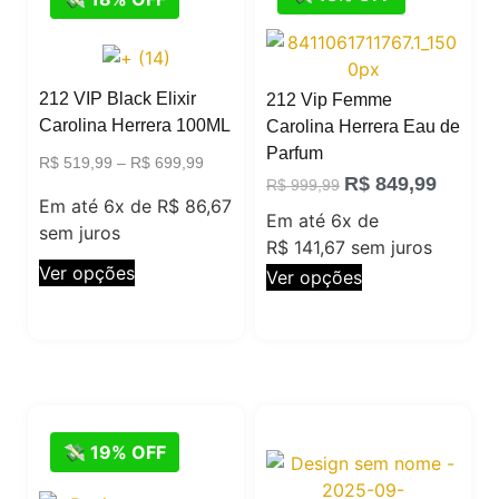
212 VIP Black Elixir
212 Vip Femme
Carolina Herrera 100ML
Carolina Herrera Eau de
Parfum
R$
519,99
–
R$
699,99
R$
849,99
R$
999,99
Em até 6x de
R$
86,67
Em até 6x de
sem juros
R$
141,67
sem juros
Ver opções
Ver opções
💸 19% OFF