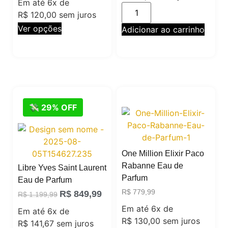
Em até 6x de
R$
120,00
sem juros
Ver opções
Adicionar ao carrinho
💸 29% OFF
One Million Elixir Paco
Rabanne Eau de
Libre Yves Saint Laurent
Parfum
Eau de Parfum
R$
779,99
R$
849,99
R$
1.199,99
Em até 6x de
Em até 6x de
R$
130,00
sem juros
R$
141,67
sem juros