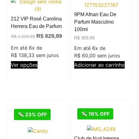
9PM Afnan Eau De
212 VIP Rosé Carolina
Parfum Masculino
Herrera Eau de Parfum
100ml
R$
829,99
R$
1.029,99
R$
359,99
Em até 6x de
Em até 6x de
R$
138,33
sem juros
R$
60,00
sem juros
Ver opções
Adicionar ao carrinho
💸 16% OFF
💸 23% OFF
Club de Nuit Intense