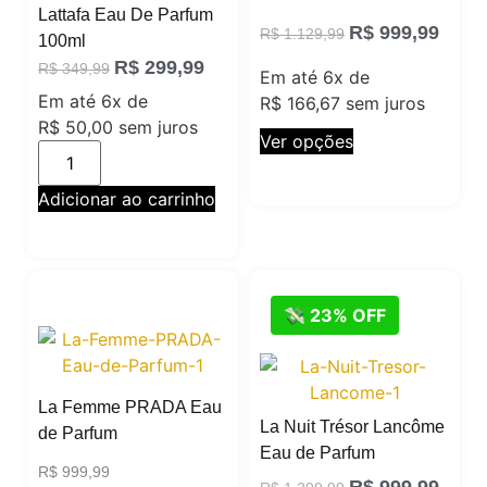
Lattafa Eau De Parfum
R$
999,99
R$
1.129,99
100ml
R$
299,99
R$
349,99
Em até 6x de
Em até 6x de
R$
166,67
sem juros
R$
50,00
sem juros
Ver opções
Adicionar ao carrinho
💸 23% OFF
La Femme PRADA Eau
La Nuit Trésor Lancôme
de Parfum
Eau de Parfum
R$
999,99