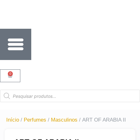
PARCELE SUAS COMPRAS EM ATÉ 6X SEM JUROS N
0
Início
/
Perfumes
/
Masculinos
/ ART OF ARABIA II