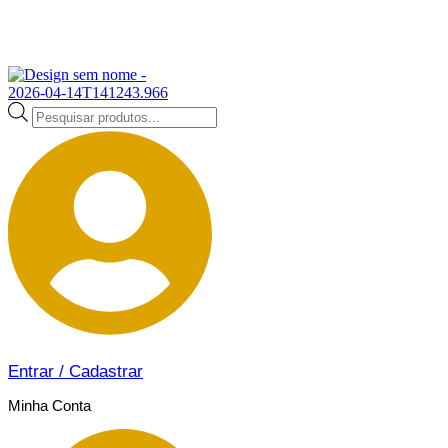
Ir
para
10% OFF NA SUA PRIMEIRA COMPRA - U
o
conteúdo
Pesquisar
produtos
Entrar / Cadastrar
Minha Conta