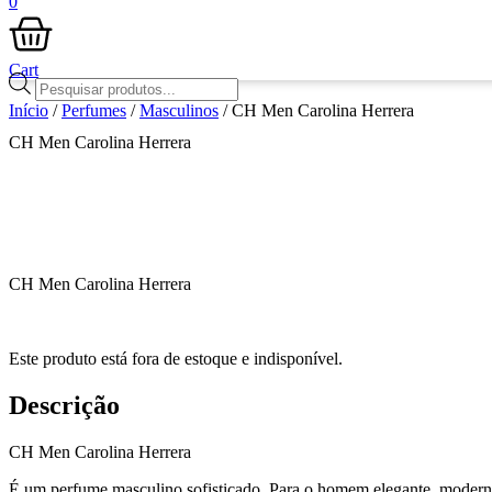
0
Cart
Pesquisar
produtos
Início
/
Perfumes
/
Masculinos
/ CH Men Carolina Herrera
CH Men Carolina Herrera
CH Men Carolina Herrera
Este produto está fora de estoque e indisponível.
Descrição
CH Men Carolina Herrera
É um perfume masculino sofisticado. Para o homem elegante, moder