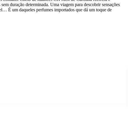
 sem duração determinada. Uma viagem para descobrir sensações
ível… É um daqueles perfumes importados que dá um toque de
S
E
V