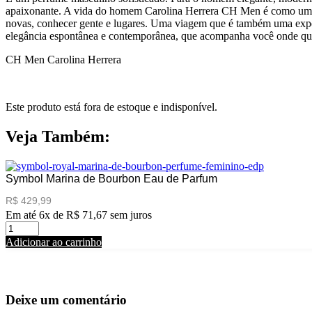
apaixonante. A vida do homem Carolina Herrera CH Men é como uma 
novas, conhecer gente e lugares. Uma viagem que é também uma exper
elegância espontânea e contemporânea, que acompanha você onde qu
CH Men Carolina Herrera
Este produto está fora de estoque e indisponível.
Veja Também:
Symbol Marina de Bourbon Eau de Parfum
R$
429,99
Em até 6x de
R$
71,67
sem juros
S
y
Adicionar ao carrinho
m
b
o
l
Deixe um comentário
M