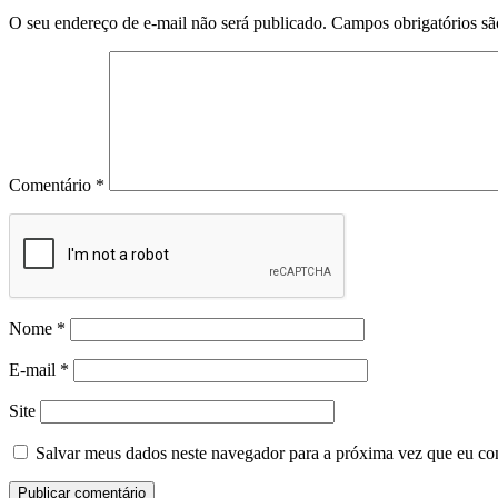
a
O seu endereço de e-mail não será publicado.
Campos obrigatórios s
r
i
n
a
d
e
B
o
u
Comentário
*
r
b
o
n
E
a
u
Nome
*
d
e
E-mail
*
P
a
Site
r
f
Salvar meus dados neste navegador para a próxima vez que eu co
u
m