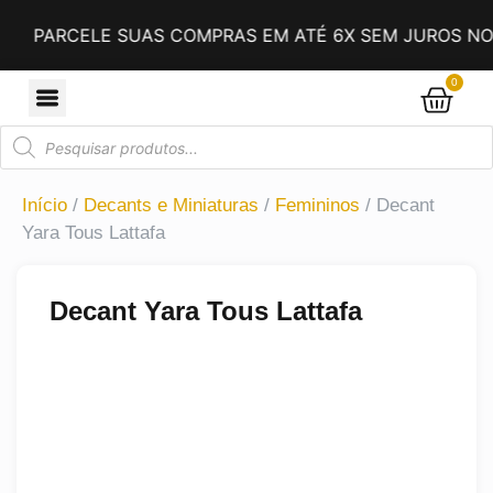
ARCELE SUAS COMPRAS EM ATÉ 6X SEM JUROS NO CAR
0
Início
/
Decants e Miniaturas
/
Femininos
/ Decant
Yara Tous Lattafa
Decant Yara Tous Lattafa
Compre 3 e leve 4!