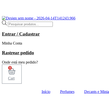
Ir
para
FF NA SUA PRIMEIRA COMPRA - USE O CUPOM
PRIMEIRA
o
conteúdo
Pesquisar
produtos
Entrar / Cadastrar
Minha Conta
Rastrear pedido
Onde está meu pedido?
0
Cart
Início
Perfumes
Decants e Minia