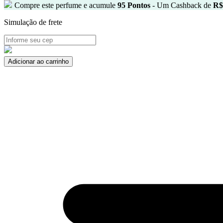
Compre este perfume e acumule
95
Pontos
- Um Cashback de
R$
Simulação de frete
Libre
Adicionar ao carrinho
L'Absolu
Platine
Yves
Saint
Laurent
Eau
de
Parfum
90ml
quantidade