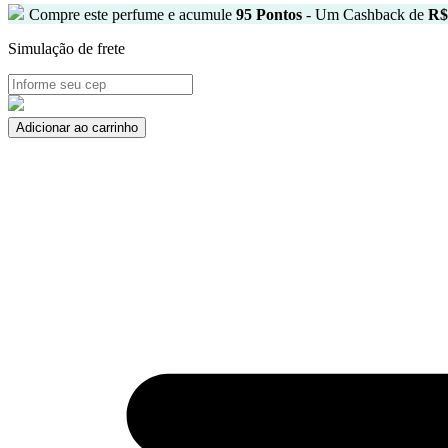
Compre este perfume e acumule
95
Pontos
- Um Cashback de
R$
Simulação de frete
Libre
Adicionar ao carrinho
L'Absolu
Platine
Yves
Saint
Laurent
Eau
de
Parfum
90ml
quantidade