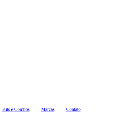
JUROS NO CARTÃO
5% OFF
- PAGUE NO PIX
F
Kits e Combos
Marcas
Contato