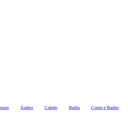
COMPRA
PARCELE SUAS COMPRAS EM ATÉ 6X SEM 
turas
Árabes
Cabelo
Barba
Corpo e Banho