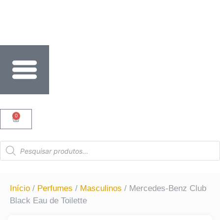
PARCELE SUAS COMPRAS EM ATÉ 6X SEM JUROS NO C
0
Início
/
Perfumes
/
Masculinos
/ Mercedes-Benz Club
Black Eau de Toilette