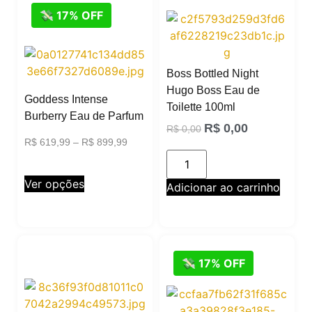
💸 17% OFF
Boss Bottled Night
Hugo Boss Eau de
Goddess Intense
Toilette 100ml
Burberry Eau de Parfum
R$
0,00
R$
0,00
R$
619,99
–
R$
899,99
Ver opções
Adicionar ao carrinho
💸 17% OFF